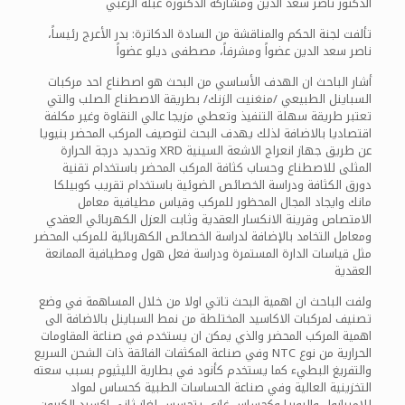
الدكتور ناصر سعد الدين ومشاركة الدكتورة عبلة الزعبي
تألفت لجنة الحكم والمناقشة من السادة الدكاترة: بدر الأعرج رئيساً،
ناصر سعد الدين عضواً ومشرفاً، مصطفى ديلو عضواً
أشار الباحث ان الهدف الأساسي من البحث هو اصطناع احد مركبات
السباينل الطبيعي /منغنيت الزنك/ بطريقة الاصطناع الصلب والتي
تعتبر طريقة سهلة التنفيذ وتعطي مزيجا عالي النقاوة وغير مكلفة
اقتصاديا بالاضافة لذلك يهدف البحث لتوصيف المركب المحضر بنيويا
عن طريق جهاز انعراج الاشعة السينية XRD وتحديد درجة الحرارة
المثلى للاصطناع وحساب كثافة المركب المحضر باستخدام تقنية
دورق الكثافة ودراسة الخصائص الضوئية باستخدام تقريب كوبيلكا
مانك وايجاد المجال المحظور للمركب وقياس مطيافية معامل
الامتصاص وقرينة الانكسار العقدية وثابت العزل الكهربائي العقدي
ومعامل التخامد بالإضافة لدراسة الخصائص الكهربائية للمركب المحضر
مثل قياسات الدارة المستمرة ودراسة فعل هول ومطيافية الممانعة
العقدية
ولفت الباحث ان اهمية البحث تاتي اولا من خلال المساهمة في وضع
تصنيف لمركبات الاكاسيد المختلطة من نمط السباينل بالاضافة الى
اهمية المركب المحضر والذي يمكن ان يستخدم في صناعة المقاومات
الحرارية من نوع NTC وفي صناعة المكثفات الفائقة ذات الشحن السريع
والتفريغ البطيء كما يستخدم كأنود في بطارية الليثيوم بسبب سعته
التخزينية العالية وفي صناعة الحساسات الطبية كحساس لمواد
للامبرازول واليوريا وكحساس غازي يتحسس لغاز ثاني اكسيد الكربون