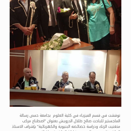
نوقشت في قسم الفيزياء في كلية العلوم بجامعة حمص رسالة
الماجستير للباحث صالح طلال الدرويش بعنوان “اصطناع مركب
منغنيت الزنك ودراسة خصائصه البنيوية والكهربائية” بإشراف الاستاذ