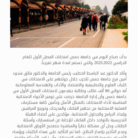
بدأت صباح اليوم في جامعة حمص امتحانات الفصل الأول للعام
الدراسي 2022ـ2023 والتي تستمر لمدة شهر تقريباً.
وأكد الدكتور عبد الباسط الخطيب رئيس الجامعة والدكتور فائق شدود
أمين فرع جامعة حمص للحزب خلال جولتهم على الامتحانات في
كليات العلوم والتطبيقية والاقتصاد والآداب والهندسة المعلوماتية
أنه حوالي 86 ألف طالب وطالبة يتقدمون لامتحانات الفصل الأول في
جامعة حمص وأن إدارة الجامعة حرصت على توفير الأجواء الامتحانية
المناسبة لأداء الامتحانات بالشكل الأمثل وتأمين كافة مستلزمات
العملية الامتحانية من تجهيز القاعات والمدرجات وتوزيع المراقبين
وإعداد البرامج والجداول الامتحانية، مؤكدين على أعضاء الهيئة
التدريسية بالتواجد داخل القاعات للإجابة عن استفسارات وأسئلة
الطلاب وحل أي مشكلة تطرأ والمباشرة بتصحيح الأوراق الامتحانية
وعدم التأخير بإصدار النتائج، كما تم التأكيد على عمداء الكليات ورؤساء
الأقسام بضرورة الالتزام بنظام الامتحانات وأن تكون الأسئلة واضحة