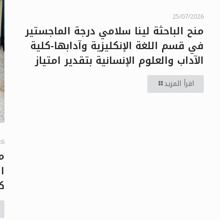
25/07/2026
منح الباحثة لينا سلامي درجة الماجستير
في قسم اللغة الإنكليزية وآدابها-كلية
الآداب والعلوم الإنسانية بتقدير امتياز
اقرأ المزيد
26
م
ا
ك