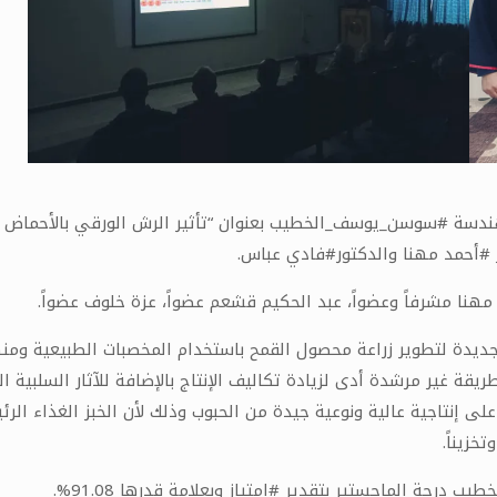
ندسة #سوسن_يوسف_الخطيب بعنوان “تأثير الرش الورقي بالأحماض ال
#أحمد مهنا والدكتور#فادي عباس.
مهنا مشرفاً وعضواً، عبد الحكيم قشعم عضواً، عزة خلوف عضواً.
 جديدة لتطوير زراعة محصول القمح باستخدام المخصبات الطبيعية ومنها
 غير مرشدة أدى لزيادة تكاليف الإنتاج بالإضافة للآثار السلبية الم
ى إنتاجية عالية ونوعية جيدة من الحبوب وذلك لأن الخبز الغذاء الرئي
خزيناً.
جة الماجستير بتقدير #امتياز وبعلامة قدرها 91.08%.