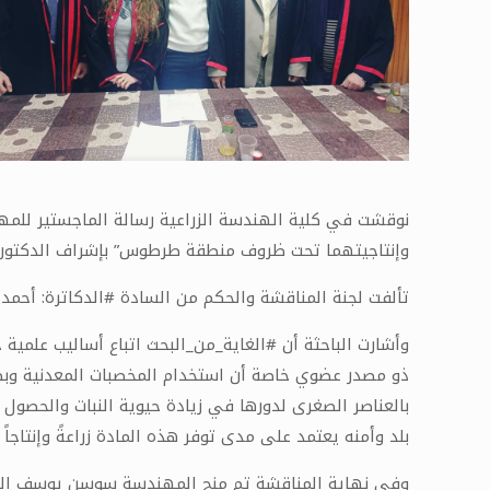
نوقشت في كلية الهندسة الزراعية رسالة الماجستير للمه
وإنتاجيتهما تحت ظروف منطقة طرطوس” بإشراف الدكتور 
تألفت لجنة المناقشة والحكم من السادة #الدكاترة: أحمد 
وأشارت الباحثة أن #الغاية_من_البحث اتباع أساليب علمية
ذو مصدر عضوي خاصة أن استخدام المخصبات المعدنية وبطريقة
بالعناصر الصغرى لدورها في زيادة حيوية النبات والحصول عل
بلد وأمنه يعتمد على مدى توفر هذه المادة زراعةً وإنتاجاً وت
وفي نهاية المناقشة تم منح المهندسة سوسن يوسف الخطيب در