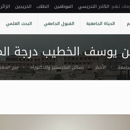
الكادر التدريسي
الموظفين
الطلاب
الخريجين
الزائر
م
الحياة الجامعية
القبول الجامعي
البحث العلمي
يوسف الخطيب درجة الماج
جامعة
الأخبار
رسائل الماجستير والدكتوراه
منح المهن