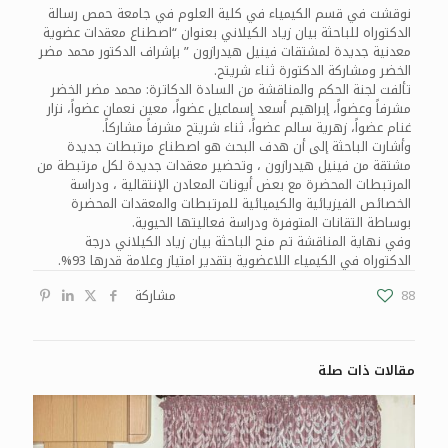
نوقشت في قسم الكيمياء في كلية العلوم في جامعة حمص رسالة
الدكتوراه للباحثة بيان زياد الكيلاني بعنوان “اصطناع معقدات عضوية
معدنية جديدة لمشتقات فينيل هيدرازون ” بإشراف الدكتور محمد مضر
الخضر ومشاركة الدكتورة ثناء شريتح.
تألفت لجنة الحكم والمناقشة من السادة الدكاترة: محمد مضر الخضر
مشرفاً وعضواً، إبراهيم أسعد إسماعيل عضواً، معين نعمان عضواً، نزار
غنام عضواً، زهرية سالم عضواً، ثناء شريتح مشرفاً مشاركاً.
وأشارت الباحثة إلى أن هدف البحث هو اصطناع مرتبطات جديدة
مشتقة من فينيل هيدرازون ، وتحضير معقدات جديدة لكل مرتبطة من
المرتبطات المحضرة مع بعض أيونات المعادن الإنتقالية ، ودراسة
الخصائص الفيزيائية والكيميائية للمرتبطات والمعقدات المحضرة
بوساطة التقانات المتوفرة ودراسة فعاليتها الحيوية.
وفي نهاية المناقشة تم منح الباحثة بيان زياد الكيلاني درجة
الدكتوراه في الكيمياء اللاعضوية بتقدير امتياز وعلامة قدرها 93%.
88
مشاركة
مقالات ذات صلة