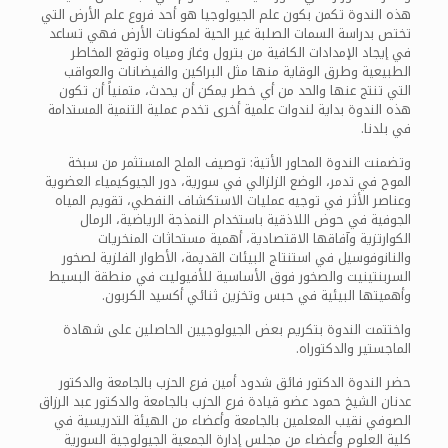
هذه الندوة تكمن بكون علم الجيولوجيا هو أحد فروع علم الأرض التي
تختص بدراسة السمات الصلبة غير الحية لمكونات الأرض فهي تساعد
في إيجاد الإمدادات الكافية من بترول وغاز ومياه وتوقع المخاطر
الطبيعية وطرق الوقاية منها مثل البراكين والفيضانات والعواقب
التي تنتج عنها والحد من أي خطر يمكن أن يحدث، متمنياً أن تكون
هذه الندوة بداية لندوات علمية أخرى تخدم عملية التنمية المستدامة
في بلدنا.
وتضمنت الندوة المحاور الأتية: توصيف الملح المستثمر من سبخة
الموح في تدمر، الوضع الزلزالي في سورية، دور الجيوكيمياء العضوية
وعناصر الأثر في توجيه عمليات الاستكشاف النفطي، تقويم المياه
الجوفية في حوض اللاذقية باستخدام النمذجة الرياضية، الرمال
الكوارتزية وآفاقها الاقتصادية، أهمية مستحاثات المنخريات
والنانوفوسيل في استنتاج البيئات القديمة، الأطوار الفلزية لصخور
السربنتينيت والصخور فوق الأساسية للأفيوليت في منطقة البسيط
وأهميتها البيئية في حبس وتخزين ثنائي أكسيد الكربون.
واختتمت الندوة بتكريم بعض الجيولوجيين الحاصلين على شهادة
الماجستير والدكتوراه.
حضر الندوة الدكتور فائق شدود أمين فرع الحزب بالجامعة والدكتور
عدنان الشيخ حمود عضو قيادة فرع الحزب بالجامعة والدكتور عبد الرزاق
الصوفي نقيب المعلمين بالجامعة وأعضاء من الهيئة التدريسية في
كلية العلوم وأعضاء من مجلس إدارة الجمعية الجيولوجية السورية