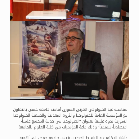
بمناسبة عيد الجيولوجي العربي السوري أقامت جامعة حمص بالتعاون
مع المؤسسة العامة للجيولوجيا والثروة المعدنية والجمعية الجيولوجيا
السورية ندوة علمية بعنوان “الجيولوجيا في خدمة المجتمع علمياً-
اقتصادياً-تثقيفياً” وذلك قاعة المؤتمرات في كلية العلوم بالجامعة.
وأشار الدكتور عبد الباسط الخطيب رئيس جامعة حمص إلى أهمية