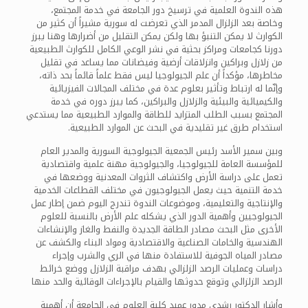
هذه الندوة العلمية في ترسيخ دور الجامعة في خدمة المجتمع،
وخاصة بعد الزلزال المدمر الذي تعرضت له سورية مشيراً أن كثير من
الكوارث لا يمكن التنبؤ بها ولكن يمكن التقليل من أضرارها وهنا يبرز
دورنا كجامعات ومراكز بحثية في نشر الوعي الكامل للكوارث الطبيعية
من زلازل وبراكين وانزلاقات أرضية وفيضانات مما يساعد في تقليل
مخاطرها، مؤكداً أن علم الجيولوجيا ليس فقط علماً قائماً بحد ذاته،
وإنّما له ارتباط وتأثير بعلوم عدة في مختلف المجالات الفيزيائية
والكيميائية والبيئية والزلازل والبراكين، كما يبرز دوره في خدمة
المجتمع بسبب الطلب المتزايد للطاقة والموارد الطبيعية مما يستدعي
استخدام طرق غير تقليدية في البحث عن الموارد الطبيعية.
وبين سمير الأسد رئيس الجمعية الجيولوجية السورية والمدير العام
للمؤسسة العامة للجيولوجيا، والجيولوجية مهنة علمية واقتصادية
تعمل على دراسة الأرض واكتشاف الثروات المعدنية ووضعها في
خدمة التنمية حيث يعمل الجيولوجيون في مختلف القطاعات الخدمية
والإنتاجية والتعليمية، وموضوعات الندوة تندرج اليوم ضمن إطار عمل
الجيولوجيين وأهمية الدور الذي يشكله علم الأرض بالنسبة للعلوم
الأخرى مثل البحث مصادر الطاقة الجديدة والنفط والغاز والإنشاءات
الهندسية والخامات الصناعية والاقتصادية ومواد البناء والكشف عن
مصادر المياه الجوفية للاستفادة منها في الري والشرب وإجراء
دراسات وعمليات الرصد الزلزالي بهدف مراقبة الزلازل ووضع خرائط
الرصد الزلزالي وتوقع حدوثها والقيام بالإجراءات الوقائية والحد منها
وأشار الدكتور رشدي مدور عميد كلية العلوم في الجامعة أن أهمية