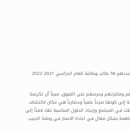
احتفلت اليوم جامعة حمص بتكريم الطلاب الأوائل من كليات الهندسة المدنية والمعمارية والتربية الموسيقية والسياحة والبالغ عددهم 58 طالب وطالبة للعام الدراسي 2021-2022
ومثابرتهم وحرصهم على التفوق، مبيناً أن تكريمنا
 إلى كونها صرحاً علمياً وحضارياً هي مكان لاكتشاف
ت في المجتمع وإيجاد الحلول المناسبة لها، لافتاً إلى
ساهمة بشكل فعال في اعادة الاعمار في وطننا الحبيب