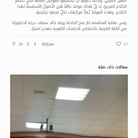
العقل العربي، ولذلك حاولوا أن يكتشفوا القوانينَ العامَّةَ التي تنظمُ
الكلامَ العربيَّ، إذ إنَّ هناك قواعدَ عامّةً هي الأصولُ الأساسيةُ لهذا
الكلامِ، وهذه القواعدُ تُعدُّ موجِّهات لكلِّ صيغةٍ تركيبيةٍ.
وفي نهاية المناقشة تمّ منح الباحثة روعة خالد سفاف درجة الدكتوراه
في اللغة العربية باختصاص الدراسات اللغوية بتقدير امتياز.
82
مشاركة
مقالات ذات صلة