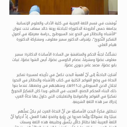
نُوقشت في قسم اللغة العربية في كلية الآداب والعلوم الإنسانية
بجامعة حمص أطروحة الدكتوراه للباحثة روعة خالد سفاف تحت عنوان
“الأشباه والنظائر في النحوِ عند السيوطيّ _دراسة معرفيّة في أصولِ
التفكيرِ النّحوِيّ”، بإشراف الدكتور سمير معلوف، ومشاركة الدكتورة
هيام العلي.
تشكّلتْ لجنةُ الحكمِ والمناقشةِ من السادة الأساتذة الدكاترة: سمير
معلوف عضوًا ومشرفًا، عصام الكوسى عضوًا، أيمن الشوا عضوًا، غياث
بابو عضوًا، محمد عامر دبوري عضوًا.
أشارتِ الباحثةُ إلى أنّ أهميةَ البحثِ تكمنُ في تأريخه لمسيرة تفكير
النحاة في وضعِ القواعدِ الكليةِ في كتاب (الأشباه والنظائر في النحو)
لجلالِ الدينِ السيوطي (ت911ه)، ومنهجهم في وضعها، عندما بنوا
ذلك البناء المحكم الصنع، العجيب في النظمِ، وبذا كان التفكيرُ النحويُّ
تفكيرًا في القواعدِ والضوابطِ والتعليلاتِ التي حاولَ بها نحاةُ العربِ
إدراكَ سر هذه اللغةِ الشريفةِ.
تنطلق فكرةُ البحثِ الأساسيّةِ من أنَّ النحاةَ العربَ لم يكنْ عملُهم
عبثيًا ولا عشوائيًّا وإنّما صدروا عن رؤيةٍ واضحةٍ لهذا العملِ، إذْ أدركوا أنَّ
اللغةَ العربيةَ لها نظامٌ خاصٌّ يتّسقُ وطبيعة هذه اللغة وسمات