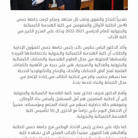
تقديراً للنجاح والتفوق وتعب كل مجتهد ومثابر كرمت جامعة حمص
49من الطلبة الأوائل والمتفوقين في كلية الهندسة الكيميائية
والبترولية للعام الدراسي 2021-2022 وذلك على المدرج الكبير في
كلية الآداب.
وأكد الدكتور الياس بطرس نائب رئيس جامعة حمص للشؤون الإدارية
والطلاب أن كلية الهندسة الكيميائية والبترولية باختصاصاتها الفريدة
وأقسامها المتنوعة في مجال العلوم الهندسية والصناعات الكيميائية
والبترولية والغذائية والنسيجية، هي على درجة من الأهمية بالكفاءات
العلمية لفتح آفاق الصناعات والأبحاث والإنتاج والتكنولوجيا الحديثة
مما يسهم بنصيب وافر في إنتاجية الطالب في إعادة الإعمار في
مجال الصناعة والبناء لخدمة بلدنا.
وأشار الدكتور شريف صادق عميد كلية الهندسة الكيميائية والبترولية
إلى أن الطلبة المتميزين هم أمل المستقبل وأساس بناء الأوطان،
وتفوقهم حالة حضارية تسهم في ارتقاء المجتمع ومؤسساته، مشيراً
أن الاحتفال اليوم يأتي تزامناً مع الذكرى ال 50 لتأسيس كلية
الهندسة الكيميائية والبترولية.
كما بارك علي حمادي رئيس الاتحاد الوطني فرع جامعة حمص للطلبة
وأهاليهم هذا التفوق، مشيداً بالجانب العملي الذي تشهده كلية