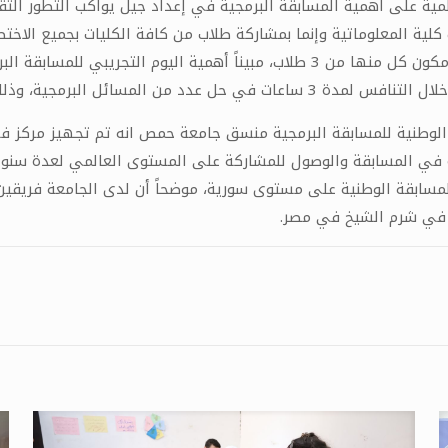
لمية على أهمية المسابقة البرمجية في إعداد جيل يواكب التطور ا
 كلية المعلوماتية وإنما بمشاركة طلاب من كافة الكليات بجميع الاخ
المستوى المحلي تتميز بوجود 39 فريقاً من جامعة حمص مكون كل منها من 3 طلاب، مبين
 الانطلاق الرسمي للمسابقة يوم غد الخميس.
لوطنية للمسابقة البرمجية منسق جامعة حمص انه تم تجهيز مركز في