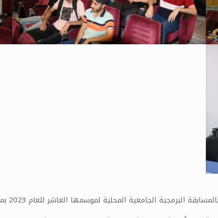
عية المحلية لموسمها العاشر للعام 2023 بمشاركة 39 فريق من طلاب كليات جامعة حمص.