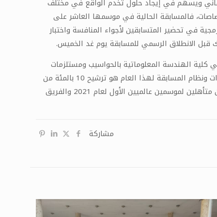
لتقاني ويسهم في إيجاد حلول تخدم الواقع في مختلف
تصاصات، فالمسابقة الحالية في موسمها العاشر على
اً أهمية اليوم التجريبي للمسابقة البرمجية في تحضير المتسابقين لأجواء المنافسة واختبار
 كلية الهندسة المعلوماتية بالحواسيب ومستلزمات
المسابقة، لافتاً أن الجامعة استطاعت تحقيق نتائج متميزة في المسابقة والوصول للمشاركة على المستوى العالمي لعدة سنوات ونظام المسابقة لهذا العام هو ترشيح 10 بالمئة من
عدد المشاركين اي ستشارك جامعة حمص ب 4 فرق في المسابقة الوطنية على مستوى سورية، موضحاً أن لدى الجامعة فريقين متأهلين لموسمين عالميين الأول لعام 2021 والفريق
مشاركة