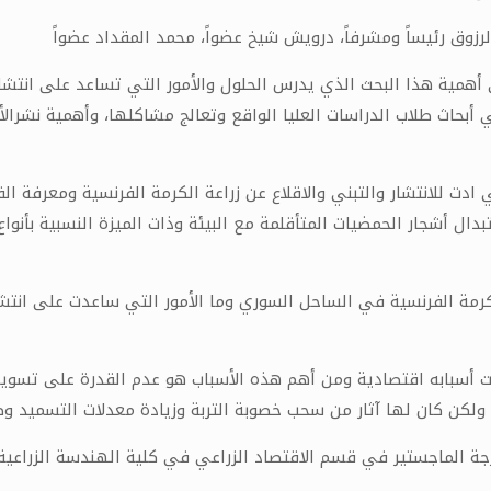
رزوق رئيساً ومشرفاً، درويش شيخ عضواً، محمد المقداد عضواً
همية هذا البحث الذي يدرس الحلول والأمور التي تساعد على انتشار
أبحاث طلاب الدراسات العليا الواقع وتعالج مشاكلها، وأهمية نشرال
ادت للانتشار والتبني والاقلاع عن زراعة الكرمة الفرنسية ومعرفة ال
ال أشجار الحمضيات المتأقلمة مع البيئة وذات الميزة النسبية بأنو
كرمة الفرنسية في الساحل السوري وما الأمور التي ساعدت على انتش
نت أسبابه اقتصادية ومن أهم هذه الأسباب هو عدم القدرة على تسويق 
ت ولكن كان لها آثار من سحب خصوبة التربة وزيادة معدلات التسميد و
ة الماجستير في قسم الاقتصاد الزراعي في كلية الهندسة الزراعية ب