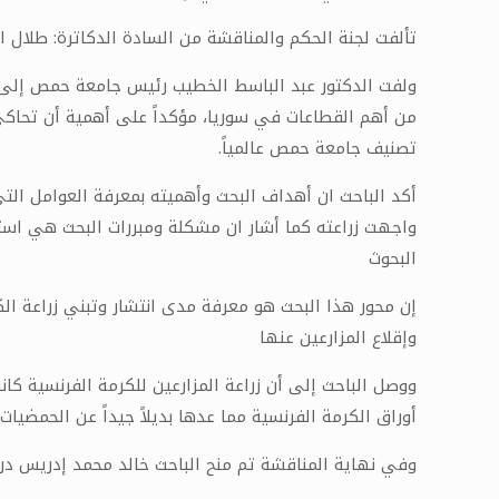
تألفت لجنة الحكم والمناقشة من السادة الدكاترة: طلال ال
ولفت الدكتور عبد الباسط الخطيب رئيس جامعة حمص إلى أ
من أهم القطاعات في سوريا، مؤكداً على أهمية أن تحاكي 
تصنيف جامعة حمص عالمياً.
أكد الباحث ان أهداف البحث وأهميته بمعرفة العوامل التي 
واجهت زراعته كما أشار ان مشكلة ومبررات البحث هي استبد
البحوث
إن محور هذا البحث هو معرفة مدى انتشار وتبني زراعة ال
وإقلاع المزارعين عنها
ووصل الباحث إلى أن زراعة المزارعين للكرمة الفرنسية كا
أوراق الكرمة الفرنسية مما عدها بديلاً جيداً عن الحمضيا
وفي نهاية المناقشة تم منح الباحث خالد محمد إدريس درج