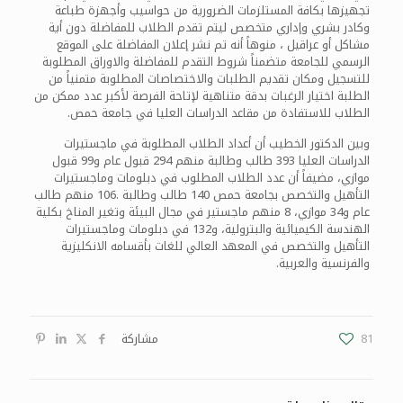
تجهيزها بكافة المستلزمات الضرورية من حواسيب وأجهزة طباعة
وكادر بشري وإداري متخصص ليتم تقدم الطلاب للمفاضلة دون أية
مشاكل أو عراقيل ، منوهاً أنه تم نشر إعلان المفاضلة على الموقع
الرسمي للجامعة متضمناً شروط التقدم للمفاضلة والاوراق المطلوبة
للتسجيل ومكان تقديم الطلبات والاختصاصات المطلوبة متمنياً من
الطلبة اختيار الرغبات بدقة متناهية لإتاحة الفرصة لأكبر عدد ممكن من
الطلاب للاستفادة من مقاعد الدراسات العليا في جامعة حمص.
وبين الدكتور الخطيب أن أعداد الطلاب المطلوبة في ماجستيرات
الدراسات العليا 393 طالب وطالبة منهم 294 قبول عام و99 قبول
موازي، مضيفاً أن عدد الطلاب المطلوب في دبلومات وماجستيرات
التأهيل والتخصص بجامعة حمص 140 طالب وطالبة .106 منهم طالب
عام و34 موازي، 8 منهم ماجستير في مجال البيئة وتغير المناخ بكلية
الهندسة الكيميائية والبترولية، و132 في دبلومات وماجستيرات
التأهيل والتخصص في المعهد العالي للغات بأقسامه الانكليزية
والفرنسية والعربية.
81
مشاركة