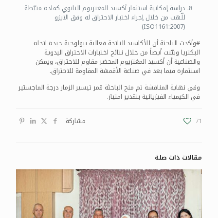
دراسة إمكانية استثمار أكسيد المغنزيوم النانوي كمادة مثبّطة
للّهب من خلال إجراء اختبار الاحتراق له وفق الايزو
(ISO1161:2007)
#وأكدت الباحثة أن للأكاسيد الناتجة فعالية بيولوجية جيدة اتجاه
البكتريا وبيّنت أيضاً من خلال نتائج اختبارات الاحتراق اليدوية
والصناعية أن أكسيد المغنزيوم المحضر مقاوم للاحتراق، ويمكن
استثماره فيما بعد في صناعة الأقمشة المقاومة للاحتراق.
وفي نهاية المناقشة تم منح الباحثة قمر تيسير الزمار درجة الماجستير
في الكيمياء الفيزيائية بتقدير امتياز.
71
مشاركة
مقالات ذات صلة