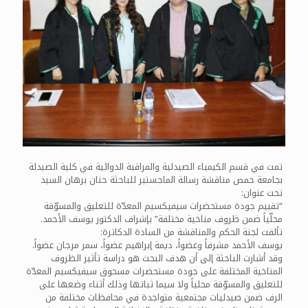
تمت في قسم الكيمياء الصيدلية والمراقبة الدوائية في كلية الصيدلة
بجامعة حمص مناقشة رسالة الماجستير للباحثة حنان برهان السيد
تحت عنوان:
“تقييم جودة مستحضرات سيفيكسيم المعدّة للتعليق والمسوّقة
محلّياً ضمن ظروف مناخية مختلفة” بإشراف الدكتور يوسف الأحمد.
تألفت لجنة الحكم والمناقشة من السادة الدكاترة:
يوسف الأحمد مشرفاً وعضواً، ديمة إبراهيم عضواً، سمر مرجان عضواً.
وقد أشارت الباحثة إلى أن هدف البحث هو دراسة تأثير الظروف
المناخية المختلفة على جودة مستحضرات مسحوق سيفيكسيم المعدّة
للتعليق والمسوّقة محلياً ولا سيما ثباتها وذلك أثناء وضعها على
الرف ضمن صيدليات مجتمعية متواجدة في محافظات مختلفة من