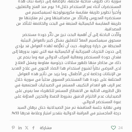
سورية ذات ظروف مناخية مختلفة، بالإضافة إلى دراسة ثبات هذه
المستحضرات أثناء عمر الاستخدام خلال 14 يوم منذ الفتح والتعليق،
وأخيراً تطوير طريقة مقايسة مكروبيولوجية لسيفيكسيم في
مستحضره المدروس والتأكّد من مصداقيتها ومن ثم مقارنتها مع
طريقة المقايسة الكيميائية المتبعة في البحث والخاضعة للتأكد من
المصداقية.
وأكّدت الباحثة إلى أن أهمية البحث تبرز من تأثّر جودة مستحضر
مسحوق سيفيكسيم المعدّ للتعليق بشكل كبير بالعوامل البيئية
المحيطة من حرارة ورطوبة، حيث أن تَعرُّضه لهذه العوامل قد يؤدي
إلى حدوث التخربات الفيزيائية أو الكيميائية فيه التي تقود بدورها إلى
فقدان جودة المستحضر وفعالية المركب الدوائي فيه وما ينجم عن
ذلك من مخاطر منها ظهور سلالات جرثومية مقاومة وفشل العلاج
لدى المرضى نظراً لشيوع استخدام هذا الصاد الحيوي في علاج العديد
من الإنتانات وخاصة لدى الأطفال، وما يزيد من تأثير هذه العوامل
المختلفة على جودة هذا المستحضر المسوق محلياً في سورية خلال
عمر الرف هو انعدام التكييف المستمر في الصيدليات المجتمعية في
ظل الظروف الحالية من الانقطاع المستمر للكهرباء مما يفرض على
الصيدليات عدم الالتزام الدقيق بشروط الحفظ والتخزين المدوّنة على
عبوة المستحضر الدوائي.
وفي نهاية جلسة المناقشة تم منح الصيدلانية حنان برهان السيد
درجة الماجستير في المراقبة الدوائية بتقدير امتياز وعلامة قدرها 93%.
24
مشاركة