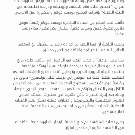
والبترولية بجامعة حمص رسالة الدكتوراه للباحثة ناريمان الداوود تحت
عنوان: ” تصنيع طلاء مانع للحشف وتوصيفه ودراسة تطبيقاته في
البيئة البحرية” بإشراف الدكتور يوسف جوهر والدكتورة يمن الأتاسي.
تألفت لجنة الحكم من السادة الدكاترة يوسف جوهر رئيساً، موفق
تلاوي عضواً، حسن وسوف عضواً، سلمان نصر عضواً، فداء ريشة
عضواً.
وبينت الباحثة أن هذا البحث تم اعداده بإشراف مشترك مع المعهد
العالي للعلوم التطبيقية والتكنولوجيا في دمشق.
كما بينت الباحثة أن هدف البحث هو الوصول إلى تركيب طلاء مانع
للحشف ذو فعالية جيدة وديمومة طويلة نسبياً وسمّة منخفضة
بالنسبة للبيئة الحيوية البحرية وتوطين تقانة تصنيع الطلاءات المانعة
للحشف محلياً، حيث تم التوصل إلى تركيب طلاء بوليميري- نانوي ذو
وظيفة مزدوجة يحمي السطوح المعدنية المغمورة في مياه البحر من
التآكل ومن التصاق وتراكم مستعمرات الحشف الحيوي البحري عليها،
وذلك بعد إجراء اختبارات تآكل مسّرعة في مختبرات المعهد العالي
للعلوم التطبيقية والتكنولوجيا واختبارات حقلية تتمثل بغمر العينات
المطلية بالطلاء المحضّر في مياه البحر في ميناء اللاذقية لمدة
ثمانية شهور.
وفي نهاية المناقشة تم منح الباحثة ناريمان الداوود درجة الدكتوراه
في الهندسة الكيميائيةبتقدير امتياز.