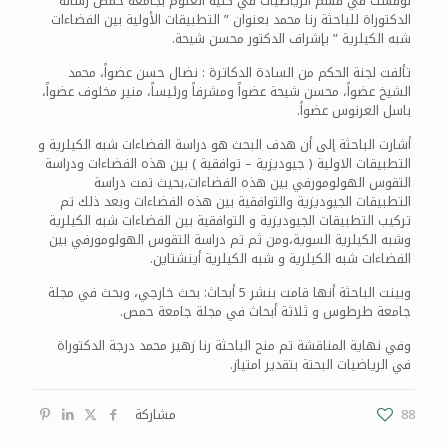
نوقشت في قسم الرياضيات في كلية العلوم بجامعة حمص رسالة
الدكتوراة للباحثة رنا محمد بعنوان ” التطبيقات الأولية بين الفضاءات
شبه الكيلرية ” بإشراف الدكتور محسن شيحة.
تألفت لجنة الحكم من السادة الدكاترة : نضال حسن عضواً، محمد
الشيخ عضواً، محسن شيحة عضواً ومشرفاً ورئيساً، منير مخلوف عضواً،
باسل العرنوس عضواً.
أشارت الباحثة إلى أن هدف البحث هو دراسة الفضاءات شبه الكيلرية و
التطبيقات الاولية ( جيوديزية – توافقية ) بين هذه الفضاءات ودراسة
التقوس الهولومورفي بين هذه الفضاءات،بحيث تمت دراسة
التطبيقات الجيوديزية والتوافقية بين هذه الفضاءات وبعد ذلك تم
تركيب التطبيقات الجيوديزية و التوافقية بين الفضاءات شبه الكيلرية
وشبه الكيلرية السوية،ومن ثم تم دراسة التقوس الهولومورفي بين
الفضاءات شبه الكيلرية و شبه الكيلرية أينشتاين.
وبينت الباحثة أنها قامت بنشر 5 أبحاث: بحث خارجي، وبحث في مجلة
جامعة طرطوس و ثلاثة أبحاث في مجلة جامعة حمص.
وفي نهاية المناقشة تم منح الباحثة رنا زهير محمد درجة الدكتوراة
في الرياضيات البحتة بتقدير امتياز.
88
مشاركة