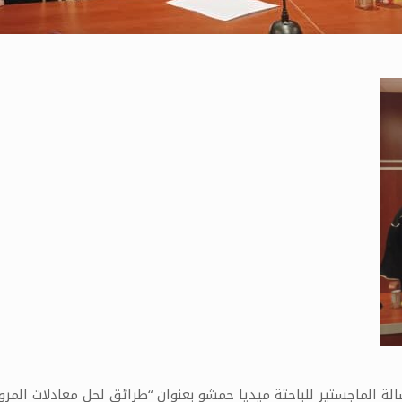
 الماجستير للباحثة ميديا حمشو بعنوان “طرائق لحل معادلات المرونة