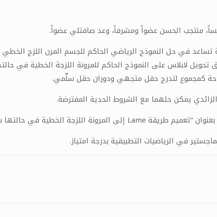
يساً، منتجب الحسن عضواً ومشرفاً، وعد صافتلي عضواً
.
ة تساعد في حل النموذج الرياضي الحاكم للجسم المرن اللزج الخطي و
يق تحويل لابلاس على النموذج الحاكم للمرونة اللزجة الخطية في حا
إزاحة كمجموع لتدرج حقل متجهي ودوران حقل سلّمي
.
الزائدي يمكن حلهما مع الشروط الحدية المفترضة
.
بعنوان “تعميم طريقة
Lame
إلى المرونة اللزجة الخطية في حالتها 
اجستير في الرياضيات التطبيقية بدرجة امتياز.