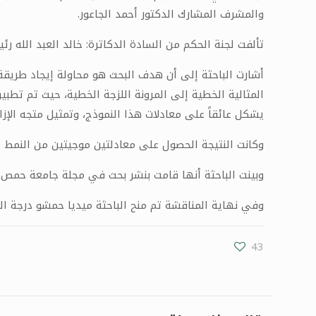
والمشرف المشارك الدكتور أحمد الجاعور
.
تألفت لجنة الحكم من السادة الدكاترة: خالد العبد الله رئ
أشارت الباحثة إلى أن هدف البحث هو محاولة إيجاد طريق
المثالية الخطية إلى المرونة اللزجة الخطية، حيث تم تطب
يشكل عائقاً على معادلات هذا النموذج، وتمثيل متجه ال
وكانت النتيجة الحصول على معادلتين موجيتين من النمط 
وبينت الباحثة أنها قامت بنشر بحث في مجلة جامعة حمص 
وفي نهاية المناقشة تم منح الباحثة ميديا حمشو درجة الم
43