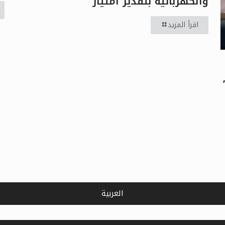
والكهربائية بتقدير امتياز
اقرأ المزيد
العربية