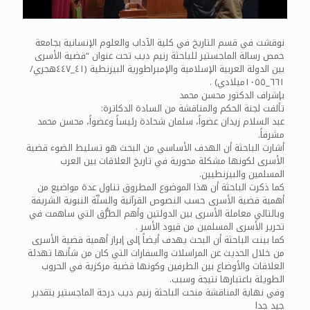
نوقشت في قسم التاريخ في كلية الآداب والعلوم الإنسانية بجامعة
حمص رسالة الماجستير للباحثة رنيم ديب تحت عنوان “قضية الأسرى
بين الدولة العربية الإسلامية والإمبراطورية البيزنطية (٤١_٤٤٧هجري/
٦٦١_١٠٥٥ميلادي) .
بإشراف الدكتور محسن محمد
تألفت لجنة الحكم والمناقشة من السادة الدكاترة:
عبد السلام زيدان عضواً، سلمان شحادة رئيساً وعضواً، محسن محمد
مشرفاً.
أشارت الباحثة أن الهدف الأساسي من البحث هو تسليط الضوء قضية
الأسرى لكونها مشكلة محورية في تاريخ العلاقات بين العرب
المسلمين والبيزنطيين.
كما ذكرت الباحثة أن هذا الموضوع المطروق تناول عدة مواضيع من
أهمية قضية الأسرى حسب النصوص القرآنية والسنّة النبوية الشريفة
وبالتالي معاملة الأسرى بين الدولتين وأهم الطرُّق التي ساهمت في
تحرير الأسرى المسلمين من قيود الأسر .
كما بينت الباحثة أن البحث يهدف أيضاً إلى إبراز أهمية قضية الأسرى
من خلال الحديث عن المراسلات والسفارات التي كان من شأنها تهدئة
العلاقات والأوضاع بين الطرفين وكونها قضية مركزية في الحروب
الطويلة باعتبارها نتيجة وسبب.
وفي نهاية المناقشة منحت الباحثة رنيم ديب درجة الماجستير بتقدير
جيد جدا