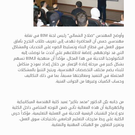
وأوضح المهندس “صلاح الشمالي” رئيس لجنة BIM في نقابة
مهندسي حمص أن المحاضرة تهدف إلى تعريف طلاب التخرج بآفاق
سوق العمل في قطاع البناء وتسليط الضوء على التحديات والمشاكل
التي قد تواجههم، إضافة لاطلاعهم على أحدث ما توصلت إليه
التكنولوجيا الحديثة في هذا المجال، مؤكداً أن منهجية الـBIM تسهم
بشكل كبير في مرحلة إعادة الإعمار، من خلال إعداد نموذج متكامل
للبناء يضم مختلف التخصصات الهندسية، ويتيح التنبؤ بالمشكلات
المحتملة في التنفيذ ومعالجتها مسبقاً، بما في ذلك التكاليف
وحساب الكميات وغيرها من الجوانب الفنية.
من جانبه بيّن الدكتور “محمد باكير” عميد كلية الهندسة الميكانيكية
والكهربائية أن هذه الفعالية تأتي ضمن التوجه المتنامي داخل الكلية
نحو إدماج التقنيات الرقمية الحديثة في العملية التعليمية، مؤكداً حرص
الكلية على ربط مخرجات التعليم الجامعي باحتياجات سوق العمل،
وتعزيز التعاون مع الهيئات المهنية والنقابية.