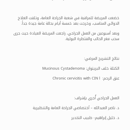
خضعت المريضة للمراقبة في شعبة الجراحة العامة، وتلقت العلاج
الدوائي المناسب، وخرجت بعد خمسة أيام بحالة عامة جيدة جداً.
وبعد أسبوعين من العمل الجراحي، راجعت المريضة العيادة حيث جرى
سحب فغر الحالب والقثطرة البولية.
نتائج التشريح المرضي:
الكتلة خلف البريتوان: Mucinous Cystadenoma
عنق الرحم: Chronic cervicitis with CIN l
العمل الجراحي أُجري بإشراف:
د. ناصر العبدالله – أختصاصي الجراحة العامة والتنظيرية
د. خليل إبراهيم- طبيب التخدير