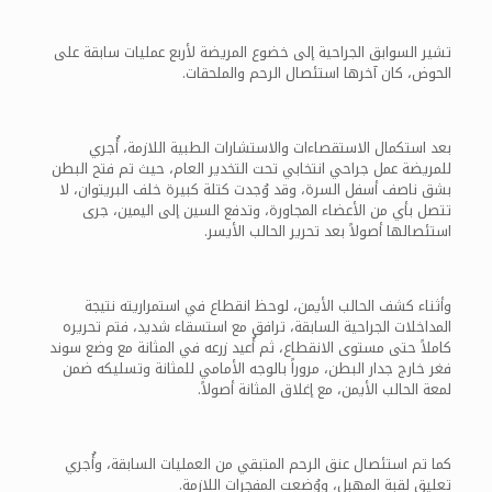
تشير السوابق الجراحية إلى خضوع المريضة لأربع عمليات سابقة على
الحوض، كان آخرها استئصال الرحم والملحقات.
بعد استكمال الاستقصاءات والاستشارات الطبية اللازمة، أُجري
للمريضة عمل جراحي انتخابي تحت التخدير العام، حيث تم فتح البطن
بشق ناصف أسفل السرة، وقد وُجدت كتلة كبيرة خلف البريتوان، لا
تتصل بأي من الأعضاء المجاورة، وتدفع السين إلى اليمين، جرى
استئصالها أصولاً بعد تحرير الحالب الأيسر.
وأثناء كشف الحالب الأيمن، لوحظ انقطاع في استمراريته نتيجة
المداخلات الجراحية السابقة، ترافق مع استسقاء شديد، فتم تحريره
كاملاً حتى مستوى الانقطاع، ثم أُعيد زرعه في المثانة مع وضع سوند
فغر خارج جدار البطن، مروراً بالوجه الأمامي للمثانة وتسليكه ضمن
لمعة الحالب الأيمن، مع إغلاق المثانة أصولاً.
كما تم استئصال عنق الرحم المتبقي من العمليات السابقة، وأُجري
تعليق لقبة المهبل، ووُضعت المفجرات اللازمة.