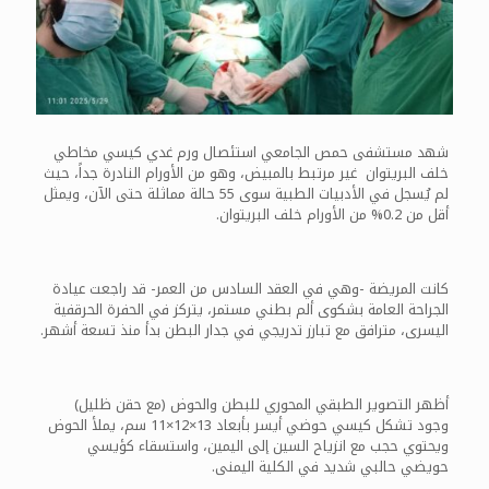
شهد مستشفى حمص الجامعي استئصال ورم غدي كيسي مخاطي
خلف البريتوان غير مرتبط بالمبيض، وهو من الأورام النادرة جداً، حيث
لم يُسجل في الأدبيات الطبية سوى 55 حالة مماثلة حتى الآن، ويمثل
أقل من 0.2% من الأورام خلف البريتوان.
كانت المريضة -وهي في العقد السادس من العمر- قد راجعت عيادة
الجراحة العامة بشكوى ألم بطني مستمر، يتركز في الحفرة الحرقفية
اليسرى، مترافق مع تبارز تدريجي في جدار البطن بدأ منذ تسعة أشهر.
أظهر التصوير الطبقي المحوري للبطن والحوض (مع حقن ظليل)
وجود تشكل كيسي حوضي أيسر بأبعاد 13×12×11 سم، يملأ الحوض
ويحتوي حجب مع انزياح السين إلى اليمين، واستسقاء كؤيسي
حويضي حالبي شديد في الكلية اليمنى.