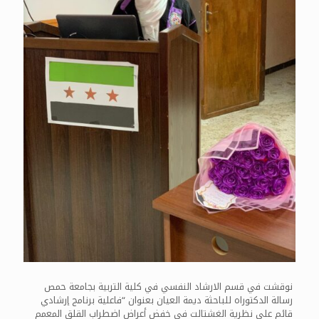
نوقشت في قسم الارشاد النفسي في كلية التربية بجامعة حمص
رسالة الدكتوراه للباحثة ديمة العيان بعنوان “فاعلية برنامج إرشادي
قائم على نظرية الغشتالت في خفض أعراض اضطراب القلق المعمم