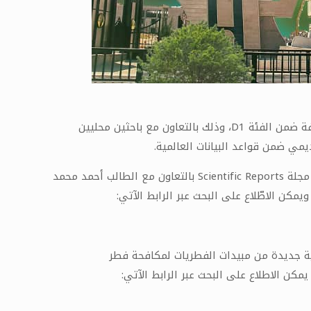
تمكّن عدد من باحثي جامعة حمص من نشر أبحاثهم في مجلات علمية رفيعة المستوى مدرجة ضمن قاعدة بيانات Scopus ومصنفة ضمن الفئة D1، وذلك بالتعاون مع باحثين محليين
مي ضمن قواعد البيانات العالمية.
فقد نشر الدكتور “محسن عبود” عضو هيئة تدريسية في كلية الهندسة الزراعية بجامعة حمص بحثين علميين متميزين الأول في مجلة Scientific Reports بالتعاون مع الطالب أحمد محمد
 خارجيين، تحت عنوان: “خلائط ثنائية جديدة من مبيدات الفطريات لمكافحة فطر