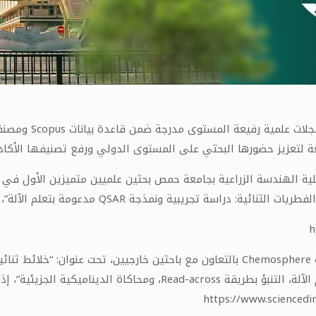
ة لتعزيز حضورها البحثي على المستوى الدولي ورفع تصنيفها الأكادي
QSA مدعومة بتعلم الآلة”، ويمكن الاطّلاع على البحث عبر الرابط الآتي:
h
أما البحث الثاني للدكتور “محسن عبود” فقد نُشر في مجلة Chemosphere بالتعاون مع باحثين
https://www.sciencedi