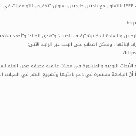
كما نشر الباحث “عمار مسعود” بحثاً علمياً في مجلة IEEE Access بالتعاون مع باحثين خارجيين، ب
http
لإناثها”، ويمكن الاطلاع على البحث عبر الرابط الآتي:
https
 أنّ الجامعة مستمرة في دعم باحثيها وتشجيع النشر في المجلات ال