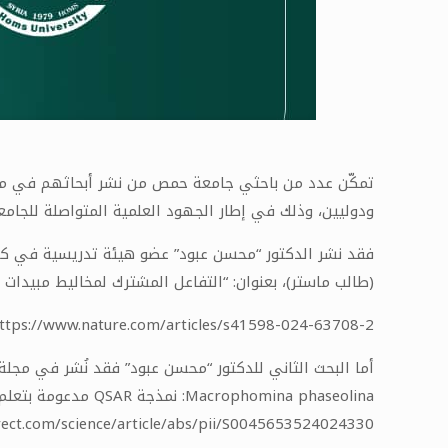
ودوليين، وذلك في إطار الجهود العلمية المتواصلة للجامع
(طالب ماستر)، بعنوان: “التفاعل المشترك لمخاليط مبيدات الفطريات الثنائية: دراسة تجريبية ونمذجة R
ttps://www.nature.com/articles/s41598-024-63708-2
Macrophomina phaseolina: نمذجة QSAR مدعومة بتعلم الآلة، التنبؤ بطريقة Read-across، ومحاكاة الديناميكية الجزيئية”، إذ يمكن الاطلاع على البحث عبر الرابط الآتي:
rect.com/science/article/abs/pii/S0045653524024330