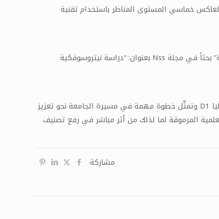
عنوان: “تخفيض التوافقيات في العاكس خماسي المستوى المناظر باستخدام تقنية
بدورها نشرت الباحثة “أماني الحبيب” بالتعاون مع باحثين خارجيين والسادة الدكاترة: “رفيف الحبيب” و”هدى الخالد” و”أحمد سلامة” بحثاً في مجلة Nss بعنوان: “دراسة نيتروسوفكية
وأوضح رئيس الجامعة الدكتور “طارق حسام الدين” أنّ هذه الأبحاث النوعية والمنشورة في مجلات عالمية مصنفة ضمن الفئة العليا D1 وتمثّل خطوة مهمة في مسيرة الجامعة نحو تعزيز
علمية المرموقة لما لذلك من أثر مباشر في رفع تصنيف
مشاركة