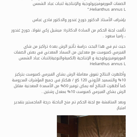
الصفات المورفوفيزيولوجية والإنتاجية لنبات عباد الشمس
Helianthus annus L.”
بإشراف الأستاذ الدكتور جورج غندور والدكتور فادي عباس
تألفت لجنة الحكم من السادة الدكاترة: ميشيل زكي نقولا، جورج غندور
، راميا سعود .
حيث تم في هذا البحث دراسة تأثير الرش بعدة تراكيز من شاي
الفيرمي كمبوست مع معدلين من السماد المعدني في بعض الصفات
المورفوفيزيولوجية و الإنتاجية (الكميةوالنوعية)لنبات عباد الشمس
Helianthus annus L
وأظهرت النتائج تفوق معاملة الرش بشاي الفيرمي كمبوست بتركيز
10% والتسميد الآزوتي 120 كغ / هكتار في جميع المؤشرات المدروسة
كما أظهرت النتائج أنه يمكن توفير 50% من الأسمدة المعدنية مقابل
الرش بشاي الفيرمي كمبوست 10% بمعدل رشتين .
وبعد المناقشة مع لجنة الحكم تم منح الباحثة درجة الماجستير بتقدير
امتياز.