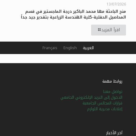
13/07/2026
منح الباحثة مها محمد الباكير درجة الماجستير في قسم
المحاصيل الحقلية-كلية الهندسة الزراعية بتقدير جيد جداً
اقرأ المزيد
العربية
English
Français
روابط مهمة
تواصل معنا
الدخول إلى البريد الإلكتروني الجامعي
قرارات المجالس الجامعية
إعلانات مديرية اللوازم
آخر الأخبار