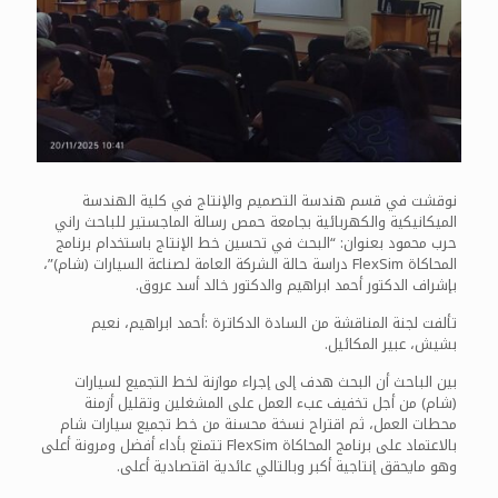
نوقشت في قسم هندسة التصميم والإنتاج في كلية الهندسة
الميكانيكية والكهربائية بجامعة حمص رسالة الماجستير للباحث راني
حرب محمود بعنوان: “البحث في تحسين خط الإنتاج باستخدام برنامج
المحاكاة FlexSim دراسة حالة الشركة العامة لصناعة السيارات (شام)”،
بإشراف الدكتور أحمد ابراهيم والدكتور خالد أسد عروق.
تألفت لجنة المناقشة من السادة الدكاترة :أحمد ابراهيم، نعيم
بشيش، عبير المكائيل.
بين الباحث أن البحث هدف إلى إجراء موازنة لخط التجميع لسيارات
(شام) من أجل تخفيف عبء العمل على المشغلين وتقليل أزمنة
محطات العمل، ثم اقتراح نسخة محسنة من خط تجميع سيارات شام
بالاعتماد على برنامج المحاكاة FlexSim تتمتع بأداء أفضل ومرونة أعلى
وهو مايحقق إنتاجية أكبر وبالتالي عائدية اقتصادية أعلى.