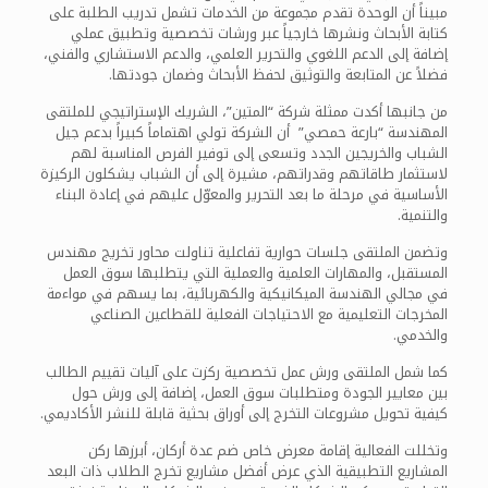
مبيناً أن الوحدة تقدم مجموعة من الخدمات تشمل تدريب الطلبة على
كتابة الأبحاث ونشرها خارجياً عبر ورشات تخصصية وتطبيق عملي
إضافة إلى الدعم اللغوي والتحرير العلمي، والدعم الاستشاري والفني،
فضلاً عن المتابعة والتوثيق لحفظ الأبحاث وضمان جودتها.
من جانبها أكدت ممثلة شركة “المتين”، الشريك الإستراتيجي للملتقى
المهندسة “بارعة حمصي” أن الشركة تولي اهتماماً كبيراً بدعم جيل
الشباب والخريجين الجدد وتسعى إلى توفير الفرص المناسبة لهم
لاستثمار طاقاتهم وقدراتهم، مشيرة إلى أن الشباب يشكلون الركيزة
الأساسية في مرحلة ما بعد التحرير والمعوّل عليهم في إعادة البناء
والتنمية.
وتضمن الملتقى جلسات حوارية تفاعلية تناولت محاور تخريج مهندس
المستقبل، والمهارات العلمية والعملية التي يتطلبها سوق العمل
في مجالي الهندسة الميكانيكية والكهربائية، بما يسهم في مواءمة
المخرجات التعليمية مع الاحتياجات الفعلية للقطاعين الصناعي
والخدمي.
كما شمل الملتقى ورش عمل تخصصية ركزت على آليات تقييم الطالب
بين معايير الجودة ومتطلبات سوق العمل، إضافة إلى ورش حول
كيفية تحويل مشروعات التخرج إلى أوراق بحثية قابلة للنشر الأكاديمي.
وتخللت الفعالية إقامة معرض خاص ضم عدة أركان، أبرزها ركن
المشاريع التطبيقية الذي عرض أفضل مشاريع تخرج الطلاب ذات البعد