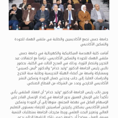
جامعة حمص تجمع الأكاديميين والطلبة في ملتقى الهمك للجودة
والتمكين الأكاديمي
أقامت كلية الهندسة الميكانيكية والكهربائية في جامعة حمص
ملتقى الهمك للجودة والتمكين الأكاديمي، تزامناً مع احتفالات عيد
التحرير وانتصار الثورة، وذلك في المدرج الثالث في الكلية، بحضور
نائبي رئيس الجامعة الدكتور “وليد خدام” والدكتور “أيمن كسيبي”
وبمشاركة واسعة من أعضاء الهيئة التدريسية وطلبة سنة التخرج
والدراسات العليا، إلى جانب وحدتي ضمان الجودة وتمكين النشر
الأكاديمي الخارجي وعدد من الشركاء من القطاع الصناعي.
وبين نائب رئيس الجامعة الدكتور “وليد خدام” أن انعقاد الملتقى يأتي
تأكيداً على الإيمان العميق بدور الجامعة في إعداد الإنسان القادر على
الإسهام الفاعل في نهضة المجتمع، منوهاً إلى أن الجودة وتمكين
النشر الأكاديمي يشكلان ركيزتين أساسيتين للارتقاء بمستوى التعليم
العالي وتعزيز البحث العلمي وربط مخرجات الجامعة بمتطلبات التنمية
وسوق العمل، موضحاً أن جامعة حمص تؤكد التزامها الدائم بدعم