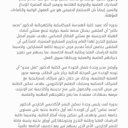
المبادرات العلمية والحوارية الهادفة وتوفير البيئة المحفزة للإبداع
والتميز، إيماناً بأن الاستثمار الحقيقي هو في العقول الواعية والكفاءات
المؤهلة.
بدوره أكد عميد كلية الهندسة الميكانيكية والكهربائية الدكتور “محمد
باكير” أن الملتقى يشكل منصة علمية حوارية تجمع ممثلي أعضاء
الهيئة التدريسية مع ممثلي القطاع الصناعي، بهدف تقييم أفضل
مشاريع التخرج لهذا العام وتكريم المشاريع المتميزة، لافتاً إلى أن
الملتقى يتضمن أيضاً تقديم فرص تدريبية لكافة المشاركين، ولاسيما
طلبة الدراسات العليا وطلبة السنة الخامسة، بما يسهم في تعزيز
خبراتهم العلمية والعملية وربطها بسوق العمل.
وأوضح مدير وحدة ضمان الجودة في الكلية الدكتور “عقل مندو” أن
توجه الوحدة في المرحلة الحالية يركز على الطالب بوصفه محور
العملية التعليمية، وذلك من خلال خلق شراكات إستراتيجية مع
الشركات الصناعية ومنصات التعليم الإلكتروني، بهدف تمكين الطلبة
من فرص التدريب والحصول على منح تدريبية وأكاديمية عبر الإنترنت
مرفقة بشهادات معتمدة بما يعزز جاهزيتهم المهنية والعلمية.
بدوره لفت رئيس وحدة تمكين النشر الأكاديمي الخارجي الدكتور
“محمد عباس” إلى أن الوحدة تُعد أول حاضنة بحثية على مستوى
جامعة حمص وتهدف إلى تمكين وبناء أفكار الطلبة، ولاسيما طلبة
الدراسات العليا وطلبة التخرج وتحويلها إلى أوراق بحثية رصينة قابلة
للنشر الخارجي، الأمر الذي يسهم في رفع تصنيف الجامعة عالمياً،