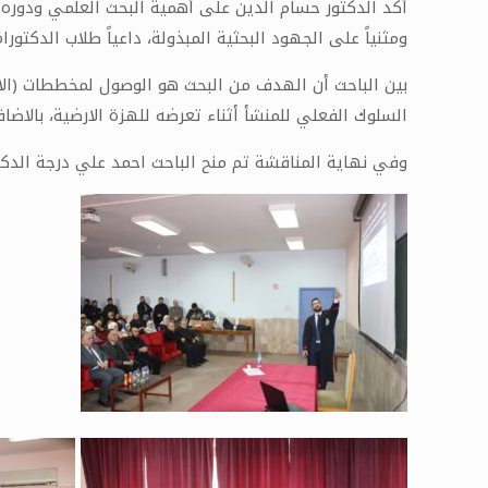
أكد الدكتور حسام الدين على أهمية البحث العلمي ودوره 
ومثنياً على الجهود البحثية المبذولة، داعياً طلاب الدكت
بين الباحث أن الهدف من البحث هو الوصول لمخططات (الاج
السلوك الفعلي للمنشأ أثناء تعرضه للهزة الارضية، بالاضاف
وفي نهاية المناقشة تم منح الباحث احمد علي درجة الدكتو