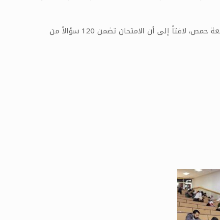
بدوره، بيّن الدكتور “صهيوني” أن عدد المتقدمين في مركز جامعة حمص بلغ حوالي 207 طلاب وطالبات، بينهم 75 من طلاب جامعة حمص، لافتاً إلى أن الامتحان تضمن 120 سؤالاً من