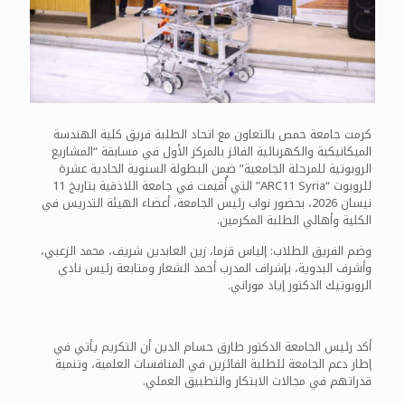
كرمت جامعة حمص بالتعاون مع اتحاد الطلبة فريق كلية الهندسة
الميكانيكية والكهربائية الفائز بالمركز الأول في مسابقة “المشاريع
الروبوتية للمرحلة الجامعية” ضمن البطولة السنوية الحادية عشرة
للروبوت “ARC11 Syria” التي أُقيمت في جامعة اللاذقية بتاريخ 11
نيسان 2026، بحضور نواب رئيس الجامعة، أعضاء الهيئة التدريس في
الكلية وأهالي الطلبة المكرمين.
وضم الفريق الطلاب: إلياس قزما، زين العابدين شريف، محمد الزعبي،
وأشرف البدوية، بإشراف المدرب أحمد الشعار ومتابعة رئيس نادي
الروبوتيك الدكتور إياد موراني.
أكد رئيس الجامعة الدكتور طارق حسام الدين أن التكريم يأتي في
إطار دعم الجامعة للطلبة الفائزين في المنافسات العلمية، وتنمية
قدراتهم في مجالات الابتكار والتطبيق العملي.