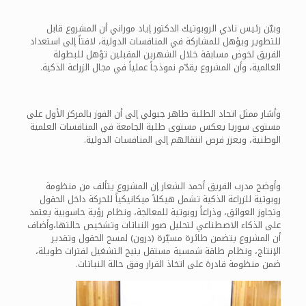
وبيّن رئيس نادي الروبوتيك الدكتور إياد موراني أن المشروع قابل
للتطوير ويؤهل للمشاركة في المنافسات الدولية، لافتاً إلى استعداد
الفريق لخوض مسابقة خلال الشهرين المقبلين تؤهل للبطولة
العالمية، وأن المشروع يقدّم نموذجاً عملياً في مجال الزراعة الذكية.
وأشار ممثل اتحاد الطلبة طاهر جبولي إلى أن الفوز بالمركز الأول على
مستوى سوريا يعكس مستوى طلبة الجامعة في المنافسات العلمية
الوطنية، ويعزز فرص انتقالهم إلى المنافسات الدولية.
وأوضح مدرب الفريق أحمد الشعار إن المشروع يتألف من منظومة
روبوتية للزراعة الذكية تشمل هيكلاً ميكانيكياً للحركة داخل الحقول
وتجاوز العوائق، وذراعاً روبوتية للمعالجة، ونظام رؤية حاسوبية يعتمد
على الذكاء الاصطناعي لتحليل صور النباتات وتشخيص حالتها،وأضاف
أن المشروع يتضمن طائرة مسيّرة (درون) لمسح الحقول وتقدير
الإنتاج، ونظام طاقة شمسية مستقل يتيح التشغيل لفترات طويلة،
ضمن منظومة قادرة على اتخاذ القرار وفق حالة النباتات.