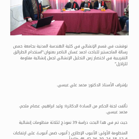
نوقشت في قسم الإنشائي في كلية الهندسة المدنية بجامعة حمص
رسالة الماجستير للباحث احمد غسان الناصر بعنوان:”استخدام الطرائق
التقريبية في اختصار زمن التحليل الإنشائي لجمل إنشائية مقاومة
للزلازل”
بإشراف الأستاذ الدكتور: محمد علي عيسى.
تألفت لجنة الحكم من السادة الدكاترة: وليد ابراهيم، عصام ملحم،
محمد عيسى.
حيث تم في هذا البحث دراسة 39 نموذج لثلاثة منظومات إنشائية
المنظومة الأولى: الأنبوب الإطاري ( أنبوب ضمن أنبوب)، على ارتفاعات
6, 12, 18, 24, 30, 36, 42, 48 طابقاً.