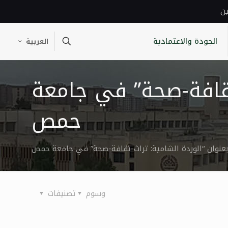
ين
الجودة والاعتمادية
العربية
ثقافة-صحة” في جامعة
حمص
عنوان “الوردة الشامية: تراث-ثقافة-صحة” في جامعة حمص
وسوم
تصنيفات