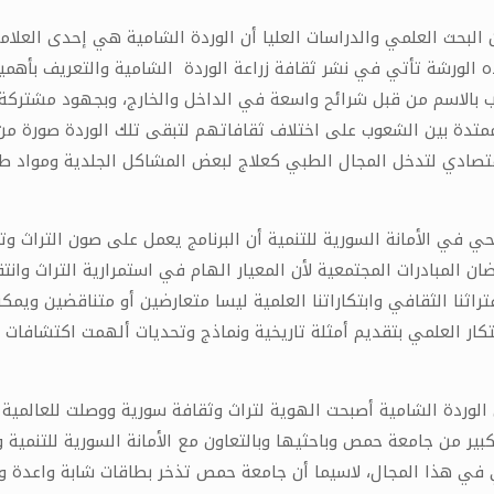
بحث العلمي والدراسات العليا أن الوردة الشامية هي إحدى العلاما
 هذه الورشة تأتي في نشر ثقافة زراعة الوردة الشامية والتعريف بأهمي
ب بالاسم من قبل شرائح واسعة في الداخل والخارج، وبجهود مشتركة 
ة بين الشعوب على اختلاف ثقافاتهم لتبقى تلك الوردة صورة من صور س
الاقتصادي لتدخل المجال الطبي كعلاج لبعض المشاكل الجلدية ومواد
الحي في الأمانة السورية للتنمية أن البرنامج يعمل على صون التراث و
ضان المبادرات المجتمعية لأن المعيار الهام في استمرارية التراث وان
نا الثقافي وابتكاراتنا العلمية ليسا متعارضين أو متناقضين ويمكنهم
تكار العلمي بتقديم أمثلة تاريخية ونماذج وتحديات ألهمت اكتشافات 
ن الوردة الشامية أصبحت الهوية لتراث وثقافة سورية ووصلت للعالمية
بير من جامعة حمص وباحثيها وبالتعاون مع الأمانة السورية للتنمية
ي في هذا المجال، لاسيما أن جامعة حمص تذخر بطاقات شابة واعدة 