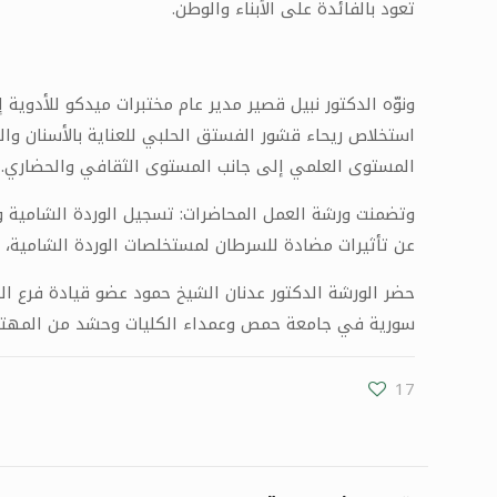
تعود بالفائدة على الأبناء والوطن.
ونوّه الدكتور نبيل قصير مدير عام مختبرات ميدكو للأدوي
استخلاص ريحاء قشور الفستق الحلبي للعناية بالأسنان والف
المستوى العلمي إلى جانب المستوى الثقافي والحضاري.
وتضمنت ورشة العمل المحاضرات: تسجيل الوردة الشامية و
عن تأثيرات مضادة للسرطان لمستخلصات الوردة الشامية، ال
حضر الورشة الدكتور عدنان الشيخ حمود عضو قيادة فرع ال
سورية في جامعة حمص وعمداء الكليات وحشد من المهتم
17