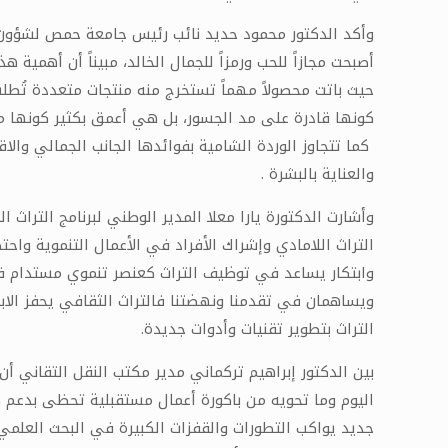
وأكد الدكتور محمود حديد نائب رئيس جامعة حمص لشؤون ال
أصبحت مجازاً للحب ورمزاً للجمال الخالد، مبيناً أن أهمية
حيث باتت محصولاً مهماً تستخرج منه منتجات متعددة تُطل
كونها قادرة على مد الجسور، بل هي أعمق بكثير كونها ممتد
كما تتجاوز الوردة الشامية بفوائدها الجانب الجمالي و
والعناية بالبشرة .
وأشارت الدكتورة يارا معلا المدير الوطني لبرنامج التراث 
التراث اللامادي وإشراك الأفراد في الأعمال التنموية واحت
وابتكار يساعد في توظيف التراث كعنصر تنموي مستدام فتراث
ويساهمان في تقدمنا ونهضتنا فالتراث الثقافي يحفز الاب
التراث بتطوير تقنيات وأدوات جديدة.
بين الدكتور إبراهيم تركماني مدير مكتب النقل التقاني أ
اليوم وما تحويه من باكورة أعمال مستقبلية تحظى بدعم ك
جديد يواكب التطورات والقفزات الكبيرة في البحث العلم