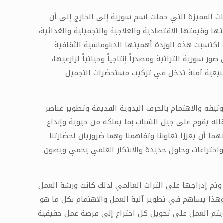
ت المميزة التي حملت اسم سورية إلى الخارج إلى أن
تها وقيمتها الاقتصادية والعلاجية والتجميلية والغذائية،
اكتسبت هذه الوردة أهميتها الدبلوماسية الثقافية
ورية التراثية ومصدراً إنتاجياً وحياتياً لزارعيها،
 طبيعية آمنة تدخل في تركيب مستحضرات التجميل
توثيقه والاهتمام بالحرف اليدوية القديمة وتطوير عناصر
تقاله يقوم على جيل الشباب بما يملكه من حيوية وإبداع
ا أن يعززا تعاوننا وتفاهمنا وهما ضروريان لحضارتنا
واختراعات وحلول جديدة والابتكار العلمي يحمي ويصون
 وتم إدراجها على التراث العالمي لذلك كانت ورشة العمل
 وهذا يساهم في تطوير آلية العمل والاهتمام بكل ما هو
ويتم العمل على تحويل كل اختراع إلى فرصة عمل حقيقية