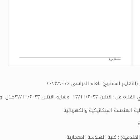
م المفتوح) للعام الدراسي ٢٠٢٣/٢٠٢٤
الدوام الرسمي (عدا يومي الجمعة والسبت) فقط:
لية الهندسة الميكانيكية والكهربائية
ة
 الفندقية) : كلية الهندسة المعمارية