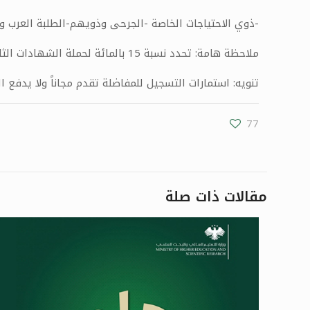
-ذوي الاحتياجات الخاصة -الجرحى وذويهم-الطلبة العرب و
ملاحظة هامة: تحدد نسبة 15 بالمائة لحملة الشهادات الثانوية في العامين 2022 و2023 ويتم التفاضل فيما بينهم ( استناداً إلى قرار مجلس التعليم العالي رقم 1 تاريخ 21/10/2023)
تنويه: استمارات التسجيل للمفاضلة تقدم مجاناً ولا يدفع
77
مقالات ذات صلة