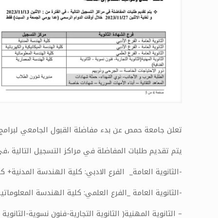
تعلن جامعة حمص عن بدء مفاضلة القبول الجامعي لبرامج (التعلي
يتم تقديم طلبات المفاضلة في مراكز التسجيل التالية ،في الفترة من :الاثنين ١٣/١١/٢٠٢٣ ولغاية الاثنين ٢٧/١١/٢٠٢٣خلال اوقات 
-الثانوية العامة_ الفرع الادبي: كلية الهندسة المدنية+ ك
-الثانوية العامة _الفرع العلمي: كلية الهندسة المعلوماتي
– الثانوية المهنية( الثانوية التجارية-فنون نسوية-الثانوية