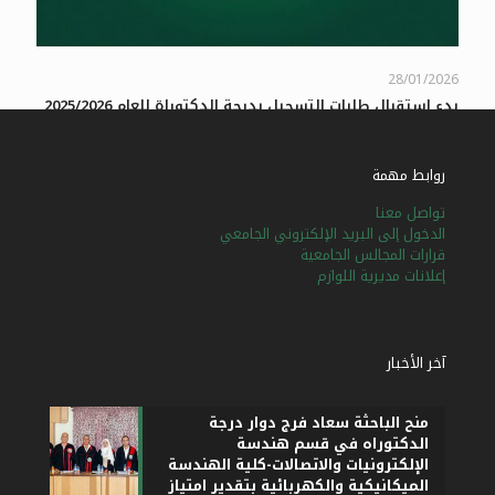
28/01/2026
بدء استقبال طلبات التسجيل بدرجة الدكتوراة للعام 2025/2026
في جامعة حمص
اقرأ المزيد
روابط مهمة
تواصل معنا
الدخول إلى البريد الإلكتروني الجامعي
العربية
English
قرارات المجالس الجامعية
إعلانات مديرية اللوازم
آخر الأخبار
منح الباحثة سعاد فرج دوار درجة
الدكتوراه في قسم هندسة
الإلكترونيات والاتصالات-كلية الهندسة
الميكانيكية والكهربائية بتقدير امتياز