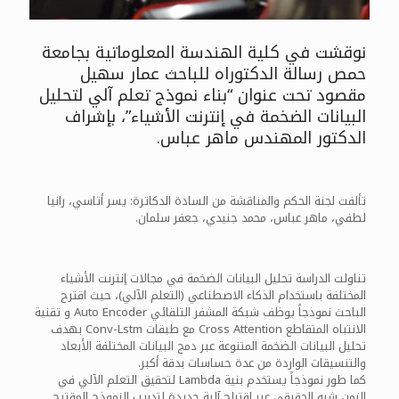
نوقشت في كلية الهندسة المعلوماتية بجامعة
حمص رسالة الدكتوراه للباحث عمار سهيل
مقصود تحت عنوان “بناء نموذج تعلم آلي لتحليل
البيانات الضخمة في إنترنت الأشياء”، بإشراف
الدكتور المهندس ماهر عباس.
تألفت لجنة الحكم والمناقشة من السادة الدكاترة: يسر أتاسي، رانيا
لطفي، ماهر عباس، محمد جنيدي، جعفر سلمان.
تناولت الدراسة تحليل البيانات الضخمة في مجالات إنترنت الأشياء
المختلفة باستخدام الذكاء الاصطناعي (التعلم الآلي)، حيث اقترح
الباحث نموذجاً يوظف شبكة المشفر التلقائي Auto Encoder و تقنية
الانتباه المتقاطع Cross Attention مع طبقات Conv-Lstm بهدف
تحليل البيانات الضخمة المتنوعة عبر دمج البيانات المختلفة الأبعاد
والتنسيقات الواردة من عدة حساسات بدقة أكبر.
كما طور نموذجاً يستخدم بنية Lambda لتحقيق التعلم الآلي في
الزمن شبه الحقيقي عبر اقتراح آلية جديدة لتدريب النموذج المقترح