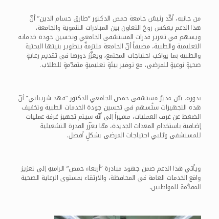
من جانبه، أكّد رئيسُ جامعة حمص الدكتور “طارق حسام الدين” أنّ
هذا الدعم يعكس روحَ التعاون بين المبادرات التنموية والجامعة،
ويسهم في تعزيز قدرات المستشفى الجامعي وتحسين جودة خدماته
التعليمية والطبية، مضيفاً أنّ الجامعة ملتزمةٌ بتطوير بنيتها البحثية
والطبية بما يواكب احتياجات المجتمع، ويعزّز دورها في تقديم رعايةٍ
صحيةٍ نوعيةٍ للمرضى، مع توفير بيئةٍ تعليميةٍ متقدّمةٍ للطلاب.
بدوره، بيّن مديرُ مستشفى حمص الجامعي الدكتور “فهد شريباتي” أنّ
هذه التجهيزات ستُسهم في تحسين جودة الخدمات الطبية وتخفيف
الضغط عن غرف العمليات، مشيراً إلى أنّه سيتم تجهيز غرفة عمليات
إضافية باستخدام المعدات الجديدة، ممّا يعزّز القدرة التشغيلية
للمستشفى ويُلبي احتياجات المرضى بشكلٍ أفضل.
ويأتي هذا الدعم ضمن جهود مبادرة “أربعاء حمص” الراميةِ إلى تعزيز
واقع الخدمات العامة في المحافظة، والارتقاء بمستوى الرعاية الصحية
المقدَّمة للمواطنين.