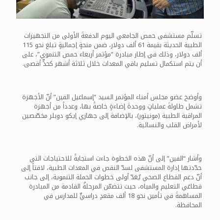
تسلّم مستشفى حمص الجامعي اليوم الدفعةَ الأولى من التجهيزات
الطبية الحديثة بقيمة 61 ألف دولار، ضمن منحةٍ إجماليةٍ تبلغ نحو 115
ألف دولار، وذلك في إطار مبادرة “مؤتمر أربعاء حمص التنموي”، على
أن يتم استكمال تسليم باقي المعدات خلال ثلاثة أشهر كحدٍّ أقصى.
وأوضح عضو مجلس أمناء المؤتمر السيد “إسماعيل الفين” أنّ الأجهزة
تشمل طاولةَ عملياتٍ ووحدةَ إضاءةٍ خاصةً بها، وعدداً من أجهزة
المراقبة الطبية (مونيتور)، بالإضافة إلى جهازي إيكو دوبلر مخصّصين
لأمراض القلب والنسائية.
وأشار “الفين” إلى أنّ هذه الخطوة جاءت استجابةً للاحتياجات التي
حدّدتها إدارة المستشفى لسدّ النقص في المعدات الطبية، لافتاً إلى
أنّ دعم القطاع الصحي يُعَدّ أولى خطوات الحملة التنموية، إلى جانب
قطاعَي التعليم والمياه، حيث تتضمّن المرحلةُ القادمة من المبادرة
المساهمةَ في تأمين نحو 18 ألف مقعدٍ دراسيٍّ للمدارس في
المحافظة.