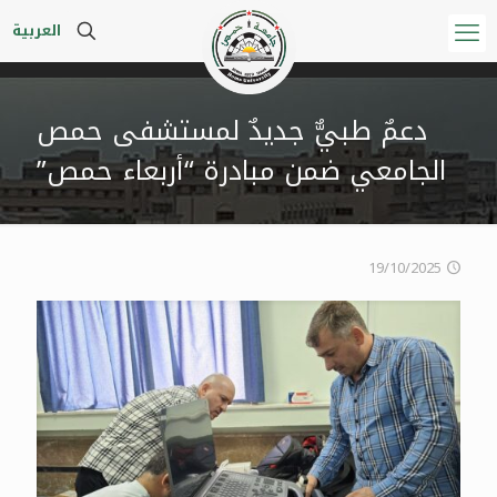
العربية
دعمٌ طبيٌّ جديدٌ لمستشفى حمص
الجامعي ضمن مبادرة “أربعاء حمص”
19/10/2025