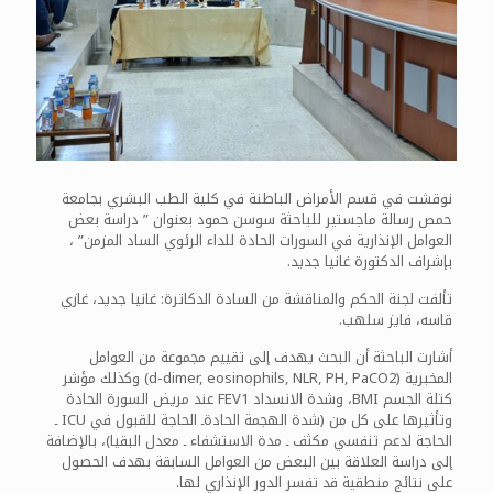
نوقشت في قسم الأمراض الباطنة في كلية الطب البشري بجامعة
حمص رسالة ماجستير للباحثة سوسن حمود بعنوان ” دراسة بعض
العوامل الإنذارية في السورات الحادة للداء الرئوي الساد المزمن” ،
بإشراف الدكتورة غانيا جديد.
تألفت لجنة الحكم والمناقشة من السادة الدكاترة: غانيا جديد، غازي
قاسه، فايز سلهب.
أشارت الباحثة أن البحث يهدف إلى تقييم مجموعة من العوامل
المخبرية (d-dimer, eosinophils, NLR, PH, PaCO2) وكذلك مؤشر
كتلة الجسم BMI، وشدة الانسداد FEV1 عند مريض السورة الحادة
وتأثيرها على كل من (شدة الهجمة الحادةـ الحاجة للقبول في ICU ـ
الحاجة لدعم تنفسي مكثف ـ مدة الاستشفاء ـ معدل البقيا)، بالإضافة
إلى دراسة العلاقة بين البعض من العوامل السابقة بهدف الحصول
على نتائج منطقية قد تفسر الدور الإنذاري لها.