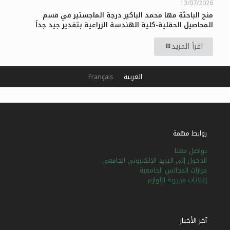
13/07/2026
منح الباحثة مها محمد الباكير درجة الماجستير في قسم
المحاصيل الحقلية-كلية الهندسة الزراعية بتقدير جيد جداً
اقرأ المزيد
العربية
Français
روابط مهمة
تواصل معنا
الدخول إلى البريد الإلكتروني الجامعي
قرارات المجالس الجامعية
إعلانات مديرية اللوازم
آخر الأخبار