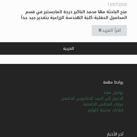
13/07/2026
منح الباحثة مها محمد الباكير درجة الماجستير في قسم
المحاصيل الحقلية-كلية الهندسة الزراعية بتقدير جيد جداً
اقرأ المزيد
العربية
روابط مهمة
تواصل معنا
الدخول إلى البريد الإلكتروني الجامعي
قرارات المجالس الجامعية
إعلانات مديرية اللوازم
آخر الأخبار