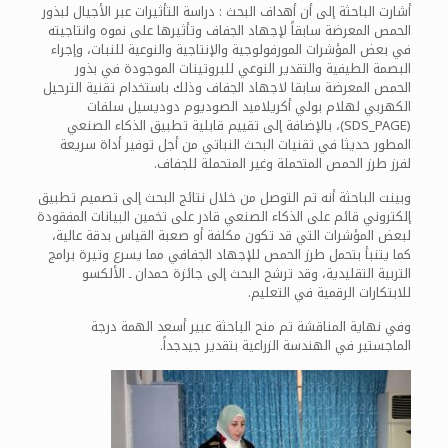
أشارت الباحثة إلى أن أهداف البحث : دراسة التأثيرات عبر الأجيال لبذور
الحمص المعرضة سابقاً لإجهاد الجفاف وتأثيرها على نموه وانتاجيته
في بعض المؤشرات المورفولوجية والإنتاجية والنوعية للنبات، وإجراء
البصمة الطيفية والتقدير النوعي للبروتينات الموجودة في بذور
الحمص المعرضة سابقا لاجهاد الجفاف وذلك باستخدام تقنية الترحيل
الكهربي لهلام بولي أكريلاميد الصوديوم دوديسيل سلفات
(SDS_PAGE)، بالإضافة إلى تقييم قابلية تطبيق الذكاء الصنعي
المطور حديثا في تقنيات البحث النباتي من أجل توفير أداة سريعة
لفرز طرز الحمص المتحملة وغير المتحملة للجفاف.
وبينت الباحثة أنه تم التوصل من خلال نتائج البحث إلى تصميم تطبيق
إلكتروني قائم على الذكاء الصنعي قادر على تخمين البيانات المفقودة
لبعض المؤشرات التي قد تكون مكلفة أو صعبة القياس بدقة عالية،
كما يتنبأ بتحمل طرز الحمص للإجهاد الجفافي مما يسرع وتيرة برامج
التربية التقليدية، وقد ترشح البحث إلى جائزة حمدان ـ الألكسو
للابتكارات الرقمية في التعليم.
وفي نهاية المناقشة تم منح الباحثة عبير أسعد الهمة درجة
الماجستير في الهندسة الزراعية بتقدير جيدجداً.