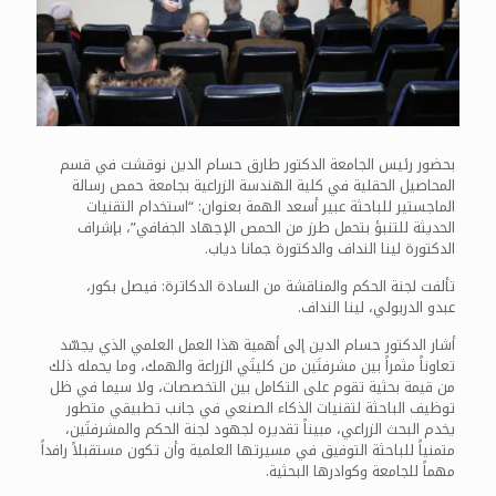
بحضور رئيس الجامعة الدكتور طارق حسام الدين نوقشت في قسم
المحاصيل الحقلية في كلية الهندسة الزراعية بجامعة حمص رسالة
الماجستير للباحثة عبير أسعد الهمة بعنوان: “استخدام التقنيات
الحديثة للتنبؤ بتحمل طرز من الحمص الإجهاد الجفافي”، بإشراف
الدكتورة لينا النداف والدكتورة جمانا دياب.
تألفت لجنة الحكم والمناقشة من السادة الدكاترة: فيصل بكور،
عبدو الدربولي، لينا النداف.
أشار الدكتور حسام الدين إلى أهمية هذا العمل العلمي الذي يجسّد
تعاوناً مثمراً بين مشرفتَين من كليتَي الزراعة والهمك، وما يحمله ذلك
من قيمة بحثية تقوم على التكامل بين التخصصات، ولا سيما في ظل
توظيف الباحثة لتقنيات الذكاء الصنعي في جانب تطبيقي متطور
يخدم البحث الزراعي، مبيناً تقديره لجهود لجنة الحكم والمشرفتَين،
متمنياً للباحثة التوفيق في مسيرتها العلمية وأن تكون مستقبلاً رافداً
مهماً للجامعة وكوادرها البحثية.