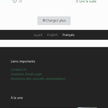
38
Lire la suite
Chargez plus
العربية
English
Français
Liens importants
Contact Us
Academic Email Login
Décisions des conseils universitaires
À la une