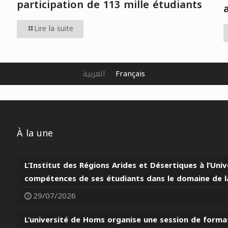
participation de 113 mille étudiants
Lire la suite
العربية
Français
À la une
L’Institut des Régions Arides et Désertiques à l’Un
compétences de ses étudiants dans le domaine de la
29/07/2026
L’université de Homs organise une session de format