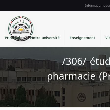
Principal
Notre université
Enseignement
Vi
/306/ étud
pharmacie (Pr