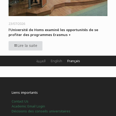
23/07/2026
l’Université de Homs examiné les opportunités de se
profiter des programmes Erasmus +
Lire la suite
العربية
English
Français
Liens importants
Contact Us
Academic Email Login
Décisions des conseils universitaires