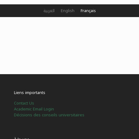
العربية
English
Français
Liens importants
Contact Us
Academic Email Login
Décisions des conseils universitaires