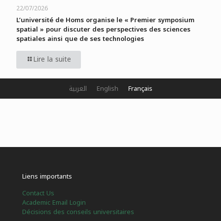
22/07/2026
L’université de Homs organise le « Premier symposium
spatial » pour discuter des perspectives des sciences
spatiales ainsi que de ses technologies
Lire la suite
العربية
English
Français
Liens importants
Contact Us
Academic Email Login
Décisions des conseils universitaires