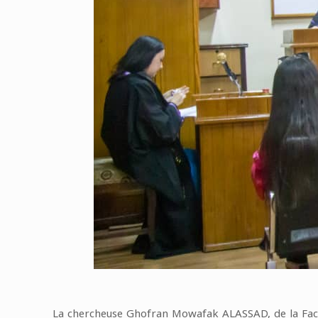
La chercheuse Ghofran Mowafak ALASSAD, de la Facul