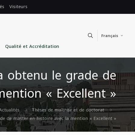
és
Visiteurs
Français
Qualité et Accréditation
 obtenu le grade de
mention « Excellent »
Actualités
Thèses de maîtrise et de doctorat
 de master en histoire avec la mention « Excellent »