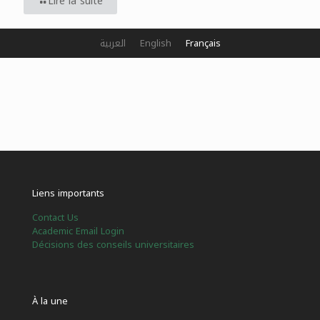
Lire la suite
العربية
English
Français
Liens importants
Contact Us
Academic Email Login
Décisions des conseils universitaires
À la une