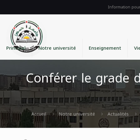
Principal
Notre université
Enseignement
Vi
Conférer le grade 
Accueil
Notre université
Actualités