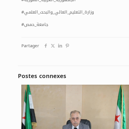
#وزارة_التعليم_العالي_والبحث_العلمي
#جامعة_حمص
Partager
Postes connexes