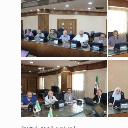
#الجمهورية_العربية_السورية