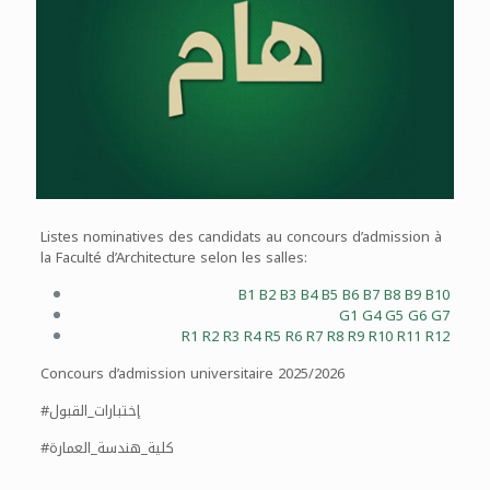
Listes nominatives des candidats au concours d’admission à
la Faculté d’Architecture selon les salles:
B1
B2
B3
B4
B5
B6
B7
B8
B9
B10
G1
G4
G5
G6
G7
R1
R2
R3
R4
R5
R6
R7
R8
R9
R10
R11
R12
Concours d’admission universitaire 2025/2026
#إختبارات_القبول
#كلية_هندسة_العمارة