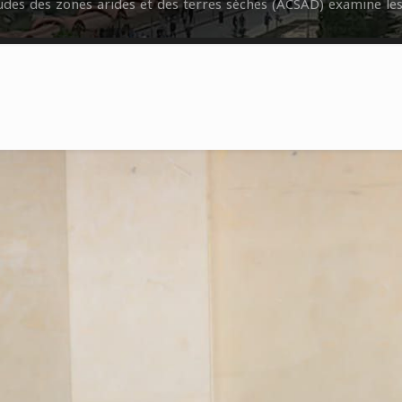
udes des zones arides et des terres sèches (ACSAD) examine les